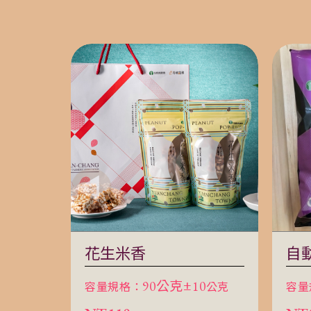
花生米香
自
容量規格：
90公克±10
公克
容量