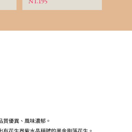
NT.195
NT.68
品質優異、風味濃郁。
出有花生界紫水晶稱號的黑金剛落花生。