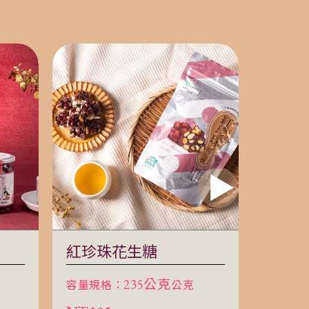
紅珍珠花生糖
頂級
（限
容量規格：
235公克
公克
容量規
克