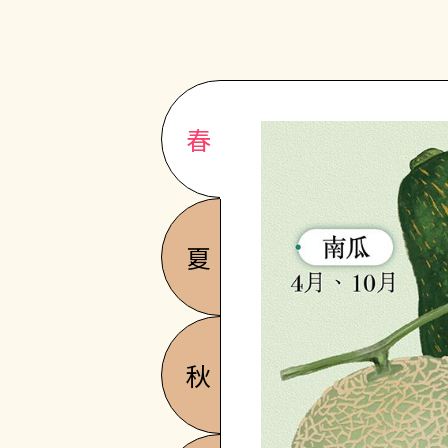
春
夏
秋