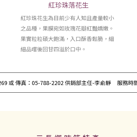
紅珍珠落花生
紅珍珠花生為目前少有人知且產量較小
之品種，果膜宛如玫瑰花瓣紅豔嬌嫩。
果實粒粒碩大飽滿，入口酥香鬆脆，細
細品嚐後回甘四溢於口中。
69 或 傳真：05-788-2202 供銷部主任-李俞靜
服務時間：