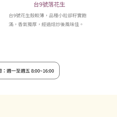
台9號落花生
台9號花生殼較薄，品種小粒卻籽實飽
滿，香氣獨厚，經過焙炒後風味佳。
週一至週五 8:00~16:00