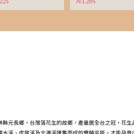
225
NT.205
林縣元長鄉，台灣落花生的故鄉，產量居全台之冠，花生
濁水溪、虎尾溪及北港溪匯集而成的豐饒平原，才能孕育