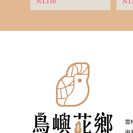
NT.110
NT.
雲
由