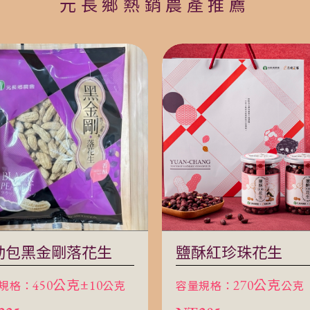
元長鄉熱銷農產推薦
動包黑金剛落花生
鹽酥紅珍珠花生
規格：
450公克±10
公克
容量規格：
270公克
公克