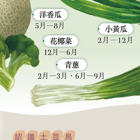
認
識
土
豆
鳥