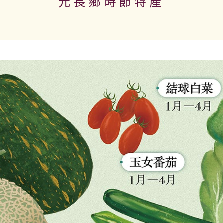
元長鄉時節特產